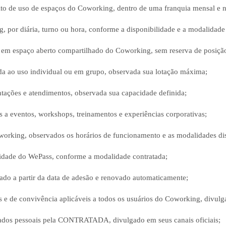
o de uso de espaços do Coworking, dentro de uma franquia mensal e na
, por diária, turno ou hora, conforme a disponibilidade e a modalidade
da em espaço aberto compartilhado do Coworking, sem reserva de posição
nada ao uso individual ou em grupo, observada sua lotação máxima;
ntações e atendimentos, observada sua capacidade definida;
 a eventos, workshops, treinamentos e experiências corporativas;
working, observados os horários de funcionamento e as modalidades di
salidade do WePass, conforme a modalidade contratada;
ado a partir da data de adesão e renovado automaticamente;
is e de convivência aplicáveis a todos os usuários do Coworking, div
e dados pessoais pela CONTRATADA, divulgado em seus canais oficiais;