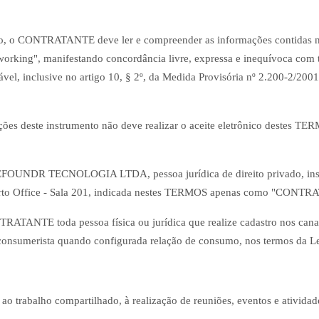
ento, o CONTRATANTE deve ler e compreender as informações contidas ne
ing", manifestando concordância livre, expressa e inequívoca com todas
cável, inclusive no artigo 10, § 2º, da Medida Provisória nº 2.200-2/2001,
deste instrumento não deve realizar o aceite eletrônico destes TERM
FOUNDR TECNOLOGIA LTDA, pessoa jurídica de direito privado, insc
o Horto Office - Sala 201, indicada nestes TERMOS apenas como "CONT
TANTE toda pessoa física ou jurídica que realize cadastro nos cana
o consumerista quando configurada relação de consumo, nos termos da 
trabalho compartilhado, à realização de reuniões, eventos e atividade