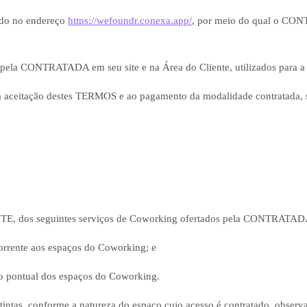
ado no endereço
https://wefoundr.conexa.app/
, por meio do qual o CONT
 pela CONTRATADA em seu site e na Área do Cliente, utilizados para a f
à aceitação destes TERMOS e ao pagamento da modalidade contratada, s
TE, dos seguintes serviços de Coworking ofertados pela CONTRATAD
orrente aos espaços do Coworking; e
so pontual dos espaços do Coworking.
ntas, conforme a natureza do espaço cujo acesso é contratado, observ