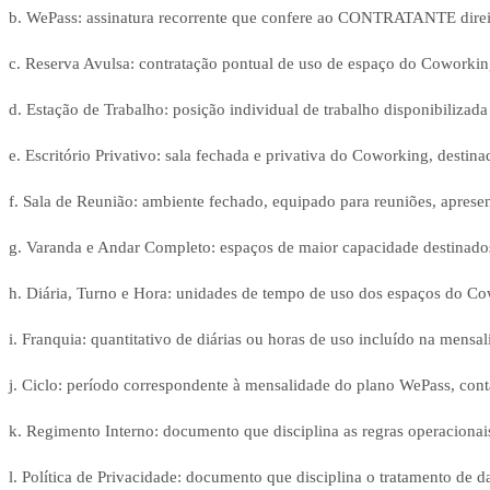
b. WePass: assinatura recorrente que confere ao CONTRATANTE direit
c. Reserva Avulsa: contratação pontual de uso de espaço do Coworking
d. Estação de Trabalho: posição individual de trabalho disponibiliza
e. Escritório Privativo: sala fechada e privativa do Coworking, desti
f. Sala de Reunião: ambiente fechado, equipado para reuniões, aprese
g. Varanda e Andar Completo: espaços de maior capacidade destinados
h. Diária, Turno e Hora: unidades de tempo de uso dos espaços do Co
i. Franquia: quantitativo de diárias ou horas de uso incluído na men
j. Ciclo: período correspondente à mensalidade do plano WePass, cont
k. Regimento Interno: documento que disciplina as regras operaciona
l. Política de Privacidade: documento que disciplina o tratamento d